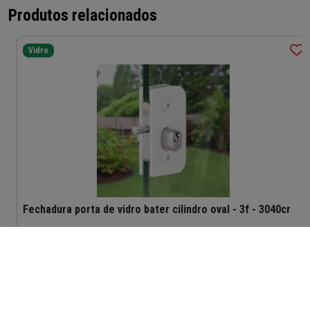
Produtos relacionados
Vidro
Fechadura porta de vidro bater cilindro oval - 3f - 3040cr
R$ 60,00
Parcelado no cartão de crédito.
R$ 57,00
-5%
no
Boleto.